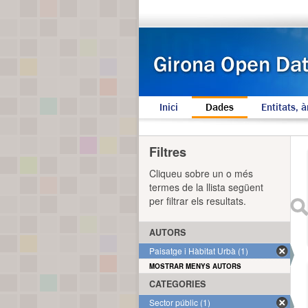
Inici
Dades
Entitats, à
Filtres
Cliqueu sobre un o més
termes de la llista següent
per filtrar els resultats.
AUTORS
Paisatge i Hàbitat Urbà (1)
MOSTRAR MENYS AUTORS
CATEGORIES
Sector públic (1)