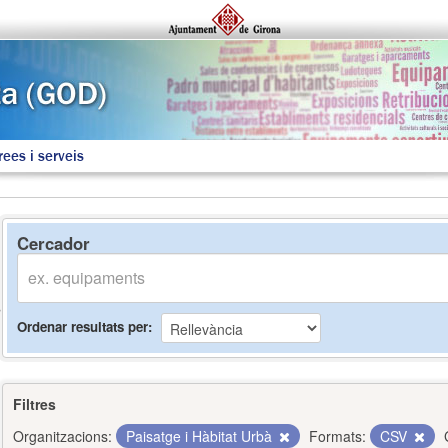
rees i serveis
Cercador
Ordenar resultats per
Filtres
Organitzacions:
Paisatge i Hàbitat Urbà
Formats:
CSV