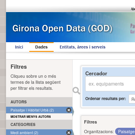
Inici
Dades
Entitats, àrees i serveis
Filtres
Cercador
Cliqueu sobre un o més
termes de la llista següent
per filtrar els resultats.
Ordenar resultats per
AUTORS
Paisatge i Hàbitat Urbà (2)
MOSTRAR MENYS AUTORS
Filtres
CATEGORIES
Organitzacions:
Paisatge
Medi ambient (2)