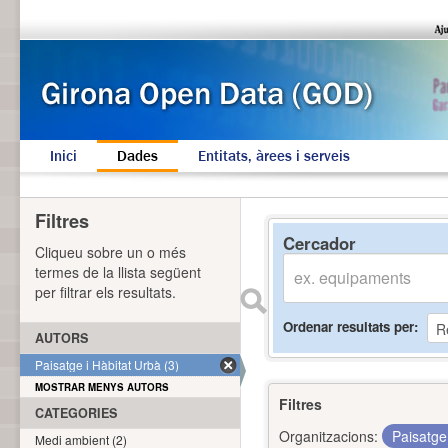
Inici
Dades
Entitats, àrees i serveis
Filtres
Cercador
Cliqueu sobre un o més
termes de la llista següent
per filtrar els resultats.
Ordenar resultats per
AUTORS
Paisatge i Hàbitat Urbà (3)
MOSTRAR MENYS AUTORS
Filtres
CATEGORIES
Organitzacions:
Paisatge
Medi ambient (2)