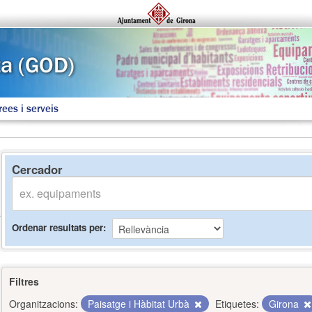
rees i serveis
Cercador
Ordenar resultats per
Filtres
Organitzacions:
Paisatge i Hàbitat Urbà
Etiquetes:
Girona