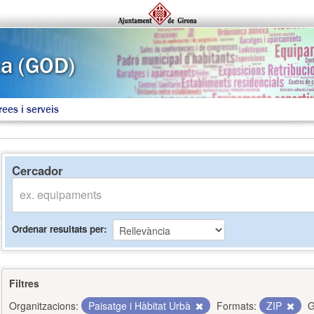
rees i serveis
Cercador
Ordenar resultats per
Filtres
Organitzacions:
Paisatge i Hàbitat Urbà
Formats:
ZIP
G