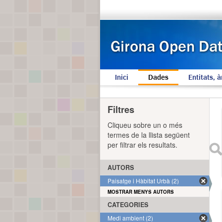
Inici
Dades
Entitats, à
Filtres
Cliqueu sobre un o més
termes de la llista següent
per filtrar els resultats.
AUTORS
Paisatge i Hàbitat Urbà (2)
MOSTRAR MENYS AUTORS
CATEGORIES
Medi ambient (2)