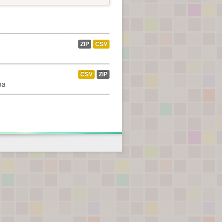
ZIP
CSV
CSV
ZIP
na