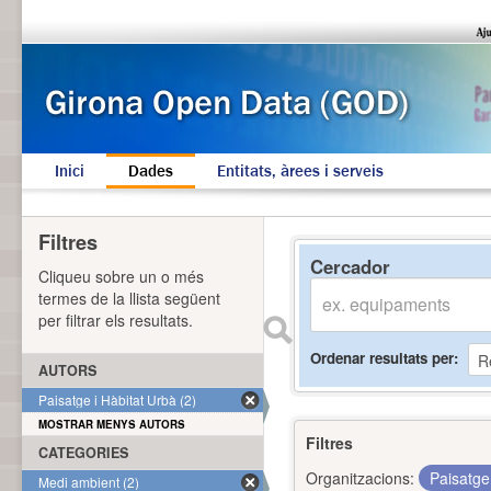
Inici
Dades
Entitats, àrees i serveis
Filtres
Cercador
Cliqueu sobre un o més
termes de la llista següent
per filtrar els resultats.
Ordenar resultats per
AUTORS
Paisatge i Hàbitat Urbà (2)
MOSTRAR MENYS AUTORS
Filtres
CATEGORIES
Organitzacions:
Paisatge
Medi ambient (2)