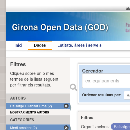
Inici
Dades
Entitats, àrees i serveis
Filtres
Cercador
Cliqueu sobre un o més
termes de la llista següent
per filtrar els resultats.
Ordenar resultats per
AUTORS
Paisatge i Hàbitat Urbà (2)
MOSTRAR MENYS AUTORS
Filtres
CATEGORIES
Organitzacions:
Paisatge
Medi ambient (2)