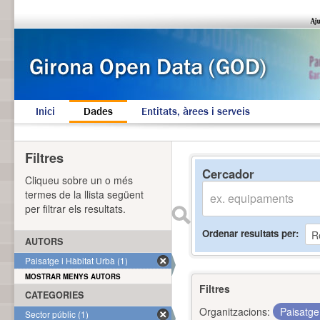
Inici
Dades
Entitats, àrees i serveis
Filtres
Cercador
Cliqueu sobre un o més
termes de la llista següent
per filtrar els resultats.
Ordenar resultats per
AUTORS
Paisatge i Hàbitat Urbà (1)
MOSTRAR MENYS AUTORS
Filtres
CATEGORIES
Organitzacions:
Paisatge
Sector públic (1)