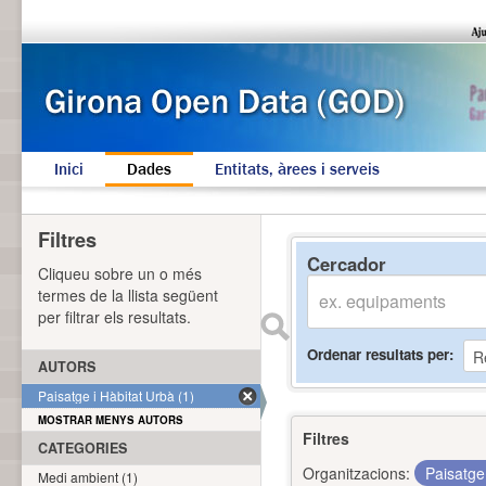
Inici
Dades
Entitats, àrees i serveis
Filtres
Cercador
Cliqueu sobre un o més
termes de la llista següent
per filtrar els resultats.
Ordenar resultats per
AUTORS
Paisatge i Hàbitat Urbà (1)
MOSTRAR MENYS AUTORS
Filtres
CATEGORIES
Organitzacions:
Paisatge
Medi ambient (1)