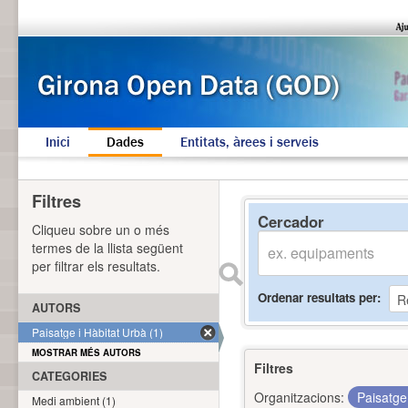
Inici
Dades
Entitats, àrees i serveis
Filtres
Cercador
Cliqueu sobre un o més
termes de la llista següent
per filtrar els resultats.
Ordenar resultats per
AUTORS
Paisatge i Hàbitat Urbà (1)
MOSTRAR MÉS AUTORS
Filtres
CATEGORIES
Organitzacions:
Paisatge
Medi ambient (1)