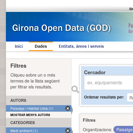
Inici
Dades
Entitats, àrees i serveis
Filtres
Cercador
Cliqueu sobre un o més
termes de la llista següent
per filtrar els resultats.
Ordenar resultats per
AUTORS
Paisatge i Hàbitat Urbà (1)
MOSTRAR MENYS AUTORS
Filtres
CATEGORIES
Organitzacions:
Paisatge
Medi ambient (1)