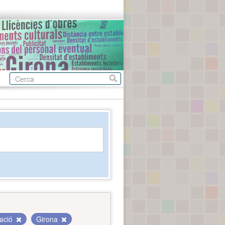
ació
Girona