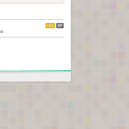
CSV
ZIP
na