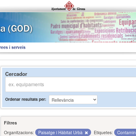
rees i serveis
Cercador
Ordenar resultats per
Filtres
Organitzacions:
Paisatge i Hàbitat Urbà
Etiquetes:
Contamin