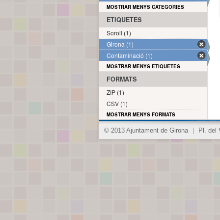
MOSTRAR MENYS CATEGORIES
ETIQUETES
Soroll (1)
Girona (1)
Contaminació (1)
MOSTRAR MENYS ETIQUETES
FORMATS
ZIP (1)
CSV (1)
MOSTRAR MENYS FORMATS
© 2013 Ajuntament de Girona
|
Pl. del