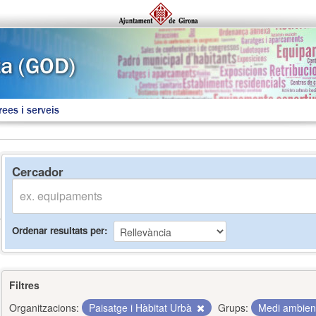
rees i serveis
Cercador
Ordenar resultats per
Filtres
Organitzacions:
Paisatge i Hàbitat Urbà
Grups:
Medi ambie