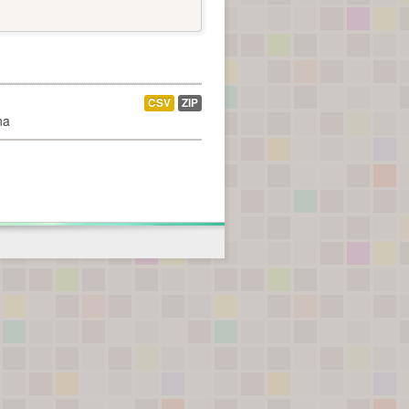
CSV
ZIP
na