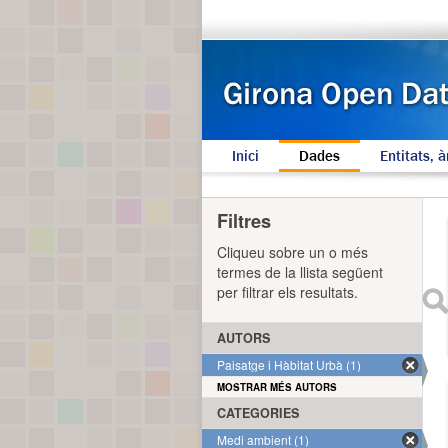
Inici
Dades
Entitats, à
Filtres
Cliqueu sobre un o més
termes de la llista següent
per filtrar els resultats.
AUTORS
Paisatge i Hàbitat Urbà (1)
MOSTRAR MÉS AUTORS
CATEGORIES
Medi ambient (1)