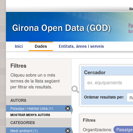
Inici
Dades
Entitats, àrees i serveis
Filtres
Cercador
Cliqueu sobre un o més
termes de la llista següent
per filtrar els resultats.
Ordenar resultats per
AUTORS
Paisatge i Hàbitat Urbà (1)
MOSTRAR MENYS AUTORS
Filtres
CATEGORIES
Organitzacions:
Paisatge
Medi ambient (1)