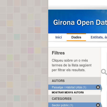
Inici
Dades
Entitats, à
Filtres
Cliqueu sobre un o més
termes de la llista següent
per filtrar els resultats.
AUTORS
Paisatge i Hàbitat Urbà (1)
MOSTRAR MENYS AUTORS
CATEGORIES
Sector públic (1)