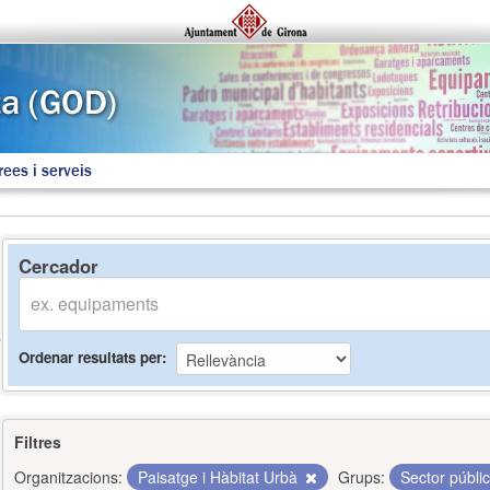
rees i serveis
Cercador
Ordenar resultats per
Filtres
Organitzacions:
Paisatge i Hàbitat Urbà
Grups:
Sector públi