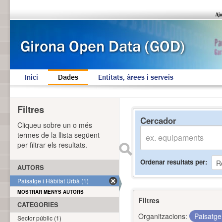
Inici
Dades
Entitats, àrees i serveis
Filtres
Cercador
Cliqueu sobre un o més
termes de la llista següent
per filtrar els resultats.
Ordenar resultats per
AUTORS
Paisatge i Hàbitat Urbà (1)
MOSTRAR MENYS AUTORS
Filtres
CATEGORIES
Organitzacions:
Paisatge
Sector públic (1)