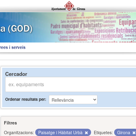
rees i serveis
Cercador
Ordenar resultats per
Filtres
Organitzacions:
Paisatge i Hàbitat Urbà
Etiquetes:
Girona