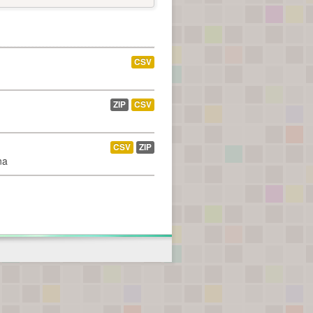
CSV
ZIP
CSV
CSV
ZIP
na