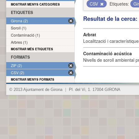
CSV
Etiquetes:
Gi
MOSTRAR MENYS CATEGORIES
ETIQUETES
Resultat de la cerca
Girona (2)
Soroll (1)
Arbrat
Contaminació (1)
Localització i característique
Arbres (1)
MOSTRAR MÉS ETIQUETES
Contaminació acústica
FORMATS
Nivells de soroll ambiental p
ZIP (2)
CSV (2)
MOSTRAR MENYS FORMATS
© 2013 Ajuntament de Girona
|
Pl. del Vi, 1. 17004 GIRONA