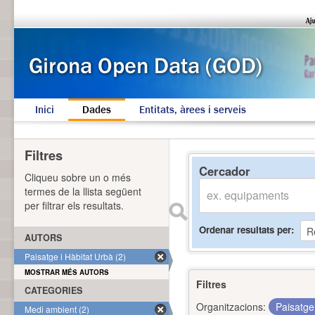
Inici
Dades
Entitats, àrees i serveis
Filtres
Cercador
Cliqueu sobre un o més
termes de la llista següent
per filtrar els resultats.
Ordenar resultats per
AUTORS
Paisatge i Hàbitat Urbà (2)
MOSTRAR MÉS AUTORS
Filtres
CATEGORIES
Organitzacions:
Paisatge
Medi ambient (2)