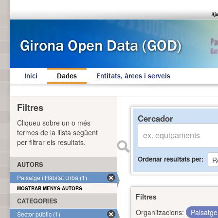
Inici
Dades
Entitats, àrees i serveis
Filtres
Cercador
Cliqueu sobre un o més
termes de la llista següent
per filtrar els resultats.
Ordenar resultats per
AUTORS
Paisatge i Hàbitat Urbà (1)
MOSTRAR MENYS AUTORS
Filtres
CATEGORIES
Organitzacions:
Paisatge
Sector públic (1)