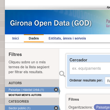
Inici
Dades
Entitats, àrees i serveis
Filtres
Cercador
Cliqueu sobre un o més
termes de la llista següent
per filtrar els resultats.
Ordenar resultats per
AUTORS
Paisatge i Hàbitat Urbà (1)
MOSTRAR MENYS AUTORS
Filtres
CATEGORIES
Organitzacions:
Paisatge
Sector públic (1)