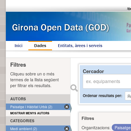
Inici
Dades
Entitats, àrees i serveis
Filtres
Cercador
Cliqueu sobre un o més
termes de la llista següent
per filtrar els resultats.
Ordenar resultats per
AUTORS
Paisatge i Hàbitat Urbà (2)
MOSTRAR MENYS AUTORS
Filtres
CATEGORIES
Organitzacions:
Paisatge
Medi ambient (2)