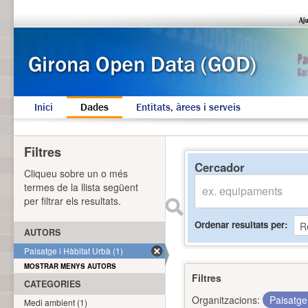
Inici
Dades
Entitats, àrees i serveis
Filtres
Cercador
Cliqueu sobre un o més
termes de la llista següent
per filtrar els resultats.
Ordenar resultats per
AUTORS
Paisatge i Hàbitat Urbà (1)
MOSTRAR MENYS AUTORS
Filtres
CATEGORIES
Organitzacions:
Paisatge
Medi ambient (1)