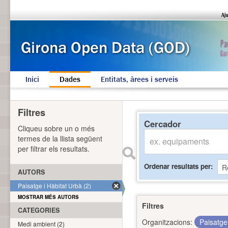
Inici
Dades
Entitats, àrees i serveis
Filtres
Cercador
Cliqueu sobre un o més
termes de la llista següent
per filtrar els resultats.
Ordenar resultats per
AUTORS
Paisatge i Hàbitat Urbà (2)
MOSTRAR MÉS AUTORS
Filtres
CATEGORIES
Organitzacions:
Paisatge
Medi ambient (2)