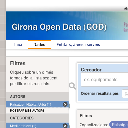
Inici
Dades
Entitats, àrees i serveis
Filtres
Cercador
Cliqueu sobre un o més
termes de la llista següent
per filtrar els resultats.
Ordenar resultats per
AUTORS
Paisatge i Hàbitat Urbà (1)
MOSTRAR MÉS AUTORS
Filtres
CATEGORIES
Organitzacions:
Paisatge
Medi ambient (1)