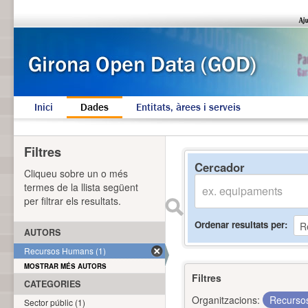
Inici
Dades
Entitats, àrees i serveis
Filtres
Cercador
Cliqueu sobre un o més
termes de la llista següent
per filtrar els resultats.
Ordenar resultats per
AUTORS
Recursos Humans (1)
MOSTRAR MÉS AUTORS
Filtres
CATEGORIES
Organitzacions:
Recurs
Sector públic (1)