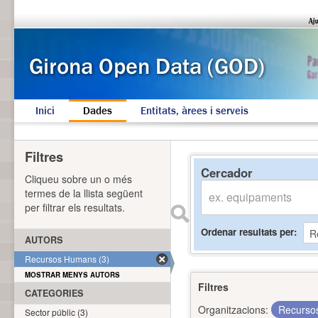
Inici
Dades
Entitats, àrees i serveis
Filtres
Cercador
Cliqueu sobre un o més
termes de la llista següent
per filtrar els resultats.
Ordenar resultats per
AUTORS
Recursos Humans (3)
MOSTRAR MENYS AUTORS
Filtres
CATEGORIES
Organitzacions:
Recurs
Sector públic (3)