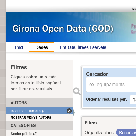
Inici
Dades
Entitats, àrees i serveis
Filtres
Cercador
Cliqueu sobre un o més
termes de la llista següent
per filtrar els resultats.
Ordenar resultats per
AUTORS
Recursos Humans (3)
MOSTRAR MENYS AUTORS
Filtres
CATEGORIES
Organitzacions:
Recurs
Sector públic (3)