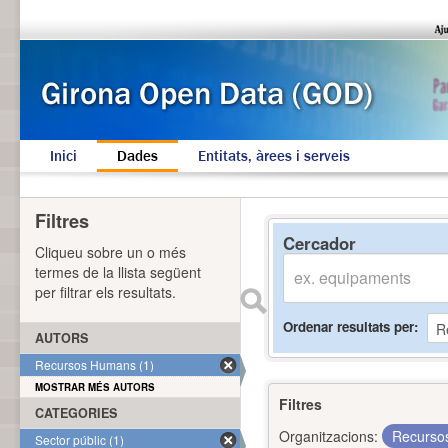
Inici
Dades
Entitats, àrees i serveis
Filtres
Cercador
Cliqueu sobre un o més
termes de la llista següent
per filtrar els resultats.
Ordenar resultats per
AUTORS
Recursos Humans (1)
MOSTRAR MÉS AUTORS
Filtres
CATEGORIES
Organitzacions:
Recurs
Sector públic (1)