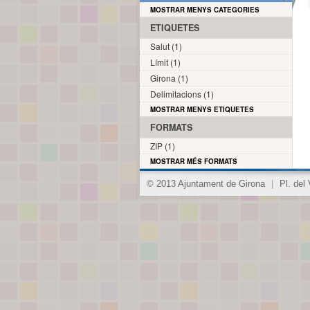
MOSTRAR MENYS CATEGORIES
ETIQUETES
Salut (1)
Límit (1)
Girona (1)
Delimitacions (1)
MOSTRAR MENYS ETIQUETES
FORMATS
ZIP (1)
MOSTRAR MÉS FORMATS
© 2013 Ajuntament de Girona
|
Pl. del