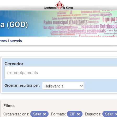
rees i serveis
Cercador
Ordenar resultats per
Filtres
Organitzacions:
Salut
Formats:
ZIP
Etiquetes:
Salut