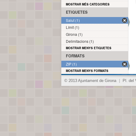
MOSTRAR MÉS CATEGORIES
ETIQUETES
Salut (1)
Límit (1)
Girona (1)
Delimitacions (1)
MOSTRAR MENYS ETIQUETES
FORMATS
ZIP (1)
MOSTRAR MENYS FORMATS
© 2013 Ajuntament de Girona
|
Pl. del