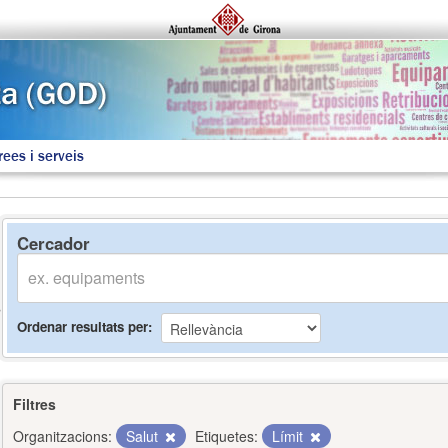
rees i serveis
Cercador
Ordenar resultats per
Filtres
Organitzacions:
Salut
Etiquetes:
Límit