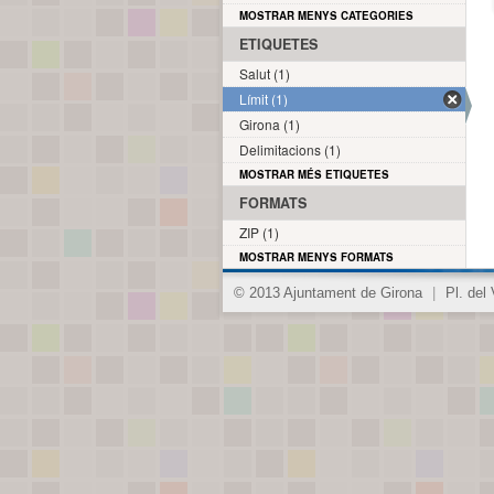
MOSTRAR MENYS CATEGORIES
ETIQUETES
Salut (1)
Límit (1)
Girona (1)
Delimitacions (1)
MOSTRAR MÉS ETIQUETES
FORMATS
ZIP (1)
MOSTRAR MENYS FORMATS
© 2013 Ajuntament de Girona
|
Pl. del