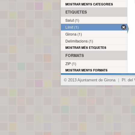
MOSTRAR MENYS CATEGORIES
ETIQUETES
Salut (1)
Límit (1)
Girona (1)
Delimitacions (1)
MOSTRAR MÉS ETIQUETES
FORMATS
ZIP (1)
MOSTRAR MENYS FORMATS
© 2013 Ajuntament de Girona
|
Pl. del