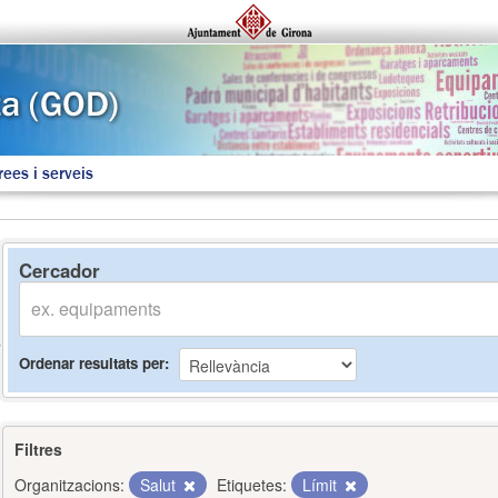
rees i serveis
Cercador
Ordenar resultats per
Filtres
Organitzacions:
Salut
Etiquetes:
Límit