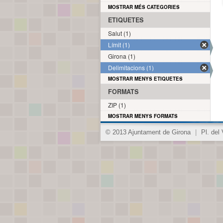
MOSTRAR MÉS CATEGORIES
ETIQUETES
Salut (1)
Límit (1)
Girona (1)
Delimitacions (1)
MOSTRAR MENYS ETIQUETES
FORMATS
ZIP (1)
MOSTRAR MENYS FORMATS
© 2013 Ajuntament de Girona
|
Pl. del