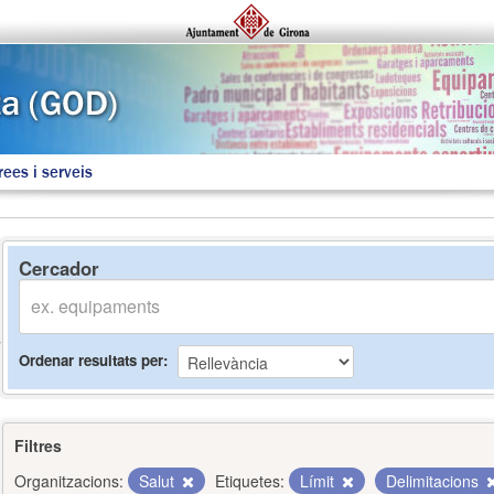
rees i serveis
Cercador
Ordenar resultats per
Filtres
Organitzacions:
Salut
Etiquetes:
Límit
Delimitacions