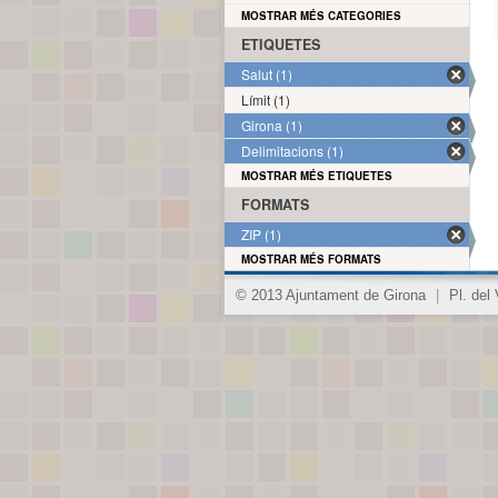
MOSTRAR MÉS CATEGORIES
ETIQUETES
Salut (1)
Límit (1)
Girona (1)
Delimitacions (1)
MOSTRAR MÉS ETIQUETES
FORMATS
ZIP (1)
MOSTRAR MÉS FORMATS
© 2013 Ajuntament de Girona
|
Pl. del