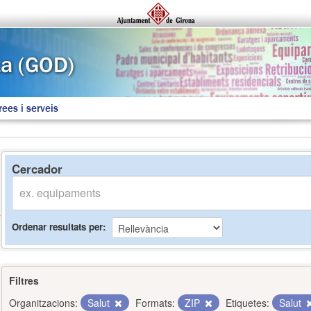
rees i serveis
Cercador
Ordenar resultats per
Filtres
Organitzacions:
Salut
Formats:
ZIP
Etiquetes:
Salut