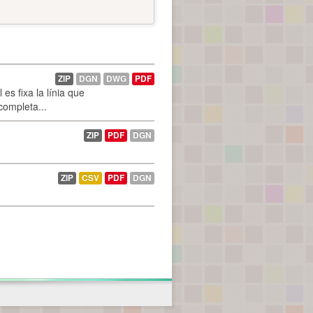
ZIP
DGN
DWG
PDF
es fixa la línia que
 completa...
ZIP
PDF
DGN
ZIP
CSV
PDF
DGN