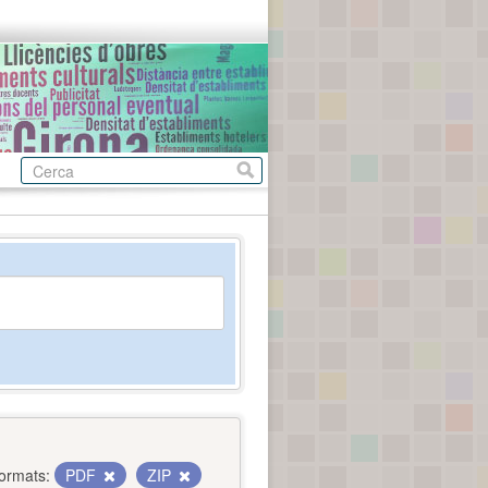
ormats:
PDF
ZIP