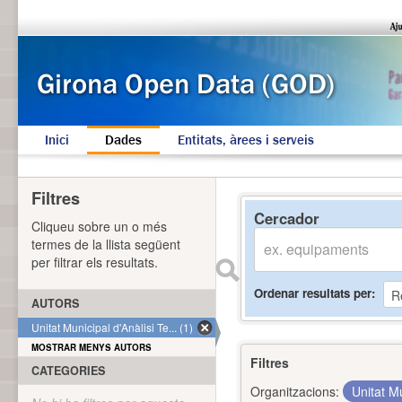
Inici
Dades
Entitats, àrees i serveis
Filtres
Cercador
Cliqueu sobre un o més
termes de la llista següent
per filtrar els resultats.
Ordenar resultats per
AUTORS
Unitat Municipal d'Anàlisi Te... (1)
MOSTRAR MENYS AUTORS
Filtres
CATEGORIES
Organitzacions:
Unitat Mu