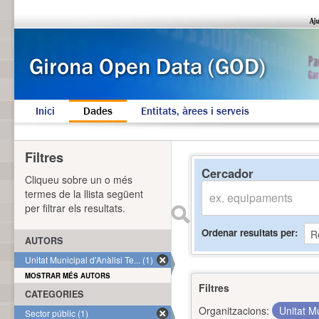
Inici
Dades
Entitats, àrees i serveis
Filtres
Cercador
Cliqueu sobre un o més
termes de la llista següent
per filtrar els resultats.
Ordenar resultats per
AUTORS
Unitat Municipal d'Anàlisi Te... (1)
MOSTRAR MÉS AUTORS
Filtres
CATEGORIES
Organitzacions:
Unitat Mu
Sector públic (1)