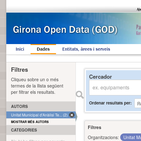
Inici
Dades
Entitats, àrees i serveis
Filtres
Cercador
Cliqueu sobre un o més
termes de la llista següent
per filtrar els resultats.
Ordenar resultats per
AUTORS
Unitat Municipal d'Anàlisi Te... (2)
MOSTRAR MÉS AUTORS
Filtres
CATEGORIES
Organitzacions:
Unitat Mu