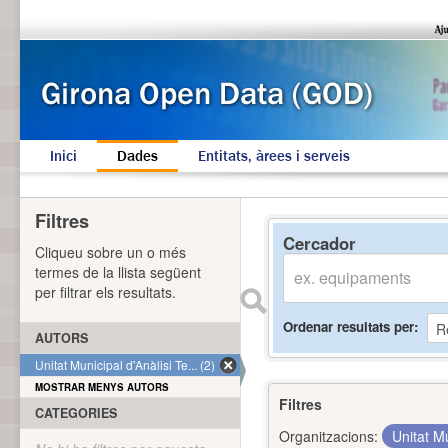
Inici
Dades
Entitats, àrees i serveis
Filtres
Cercador
Cliqueu sobre un o més
termes de la llista següent
per filtrar els resultats.
Ordenar resultats per
AUTORS
Unitat Municipal d'Anàlisi Te... (2)
MOSTRAR MENYS AUTORS
Filtres
CATEGORIES
Organitzacions:
Unitat Mu