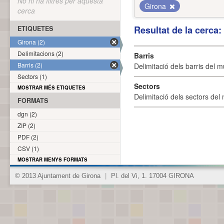
No hi ha filtres per aquesta
Girona
cerca
Resultat de la cerca
ETIQUETES
Girona (2)
Delimitacions (2)
Barris
Barris (2)
Delimitació dels barris del mu
Sectors (1)
Sectors
MOSTRAR MÉS ETIQUETES
Delimitació dels sectors del 
FORMATS
dgn (2)
ZIP (2)
PDF (2)
CSV (1)
MOSTRAR MENYS FORMATS
© 2013 Ajuntament de Girona
|
Pl. del Vi, 1. 17004 GIRONA