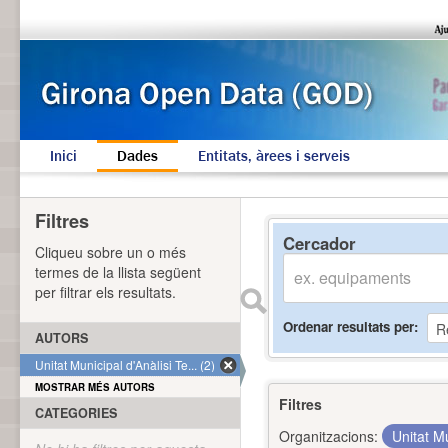
Inici
Dades
Entitats, àrees i serveis
Filtres
Cercador
Cliqueu sobre un o més
termes de la llista següent
per filtrar els resultats.
Ordenar resultats per
AUTORS
Unitat Municipal d'Anàlisi Te... (2)
MOSTRAR MÉS AUTORS
Filtres
CATEGORIES
Organitzacions:
Unitat Mu