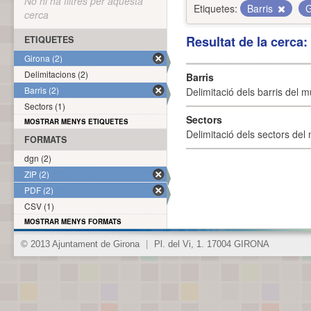
No hi ha filtres per aquesta
Etiquetes:
Barris
G
cerca
Resultat de la cerca
ETIQUETES
Girona (2)
Delimitacions (2)
Barris
Barris (2)
Delimitació dels barris del mu
Sectors (1)
Sectors
MOSTRAR MENYS ETIQUETES
Delimitació dels sectors del 
FORMATS
dgn (2)
ZIP (2)
PDF (2)
CSV (1)
MOSTRAR MENYS FORMATS
© 2013 Ajuntament de Girona
|
Pl. del Vi, 1. 17004 GIRONA