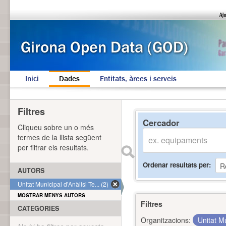
Inici
Dades
Entitats, àrees i serveis
Filtres
Cercador
Cliqueu sobre un o més
termes de la llista següent
per filtrar els resultats.
Ordenar resultats per
AUTORS
Unitat Municipal d'Anàlisi Te... (2)
MOSTRAR MENYS AUTORS
Filtres
CATEGORIES
Organitzacions:
Unitat Mu