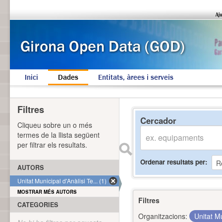
Inici
Dades
Entitats, àrees i serveis
Filtres
Cercador
Cliqueu sobre un o més
termes de la llista següent
per filtrar els resultats.
Ordenar resultats per
AUTORS
Unitat Municipal d'Anàlisi Te... (1)
MOSTRAR MÉS AUTORS
Filtres
CATEGORIES
Organitzacions:
Unitat Mu