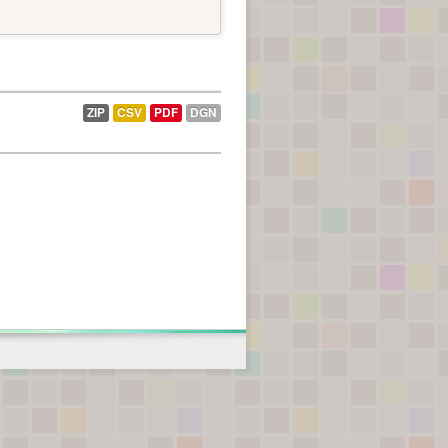
ZIP
CSV
PDF
DGN