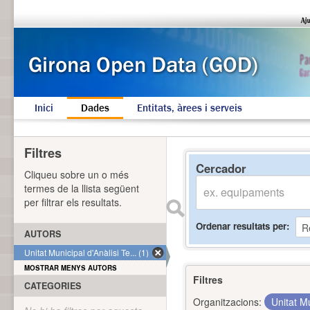
Inici
Dades
Entitats, àrees i serveis
Filtres
Cercador
Cliqueu sobre un o més
termes de la llista següent
per filtrar els resultats.
Ordenar resultats per
AUTORS
Unitat Municipal d'Anàlisi Te... (1)
MOSTRAR MENYS AUTORS
Filtres
CATEGORIES
Organitzacions:
Unitat Mu