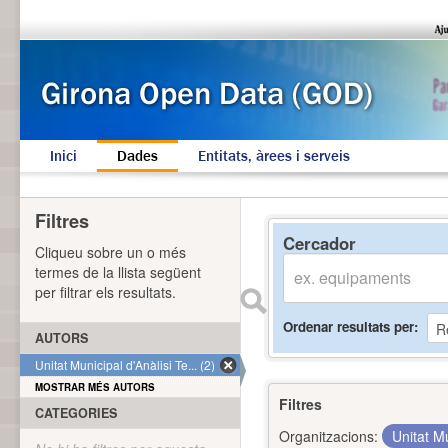
Inici
Dades
Entitats, àrees i serveis
Filtres
Cercador
Cliqueu sobre un o més
termes de la llista següent
per filtrar els resultats.
Ordenar resultats per
AUTORS
Unitat Municipal d'Anàlisi Te... (2)
MOSTRAR MÉS AUTORS
Filtres
CATEGORIES
Organitzacions:
Unitat Mu