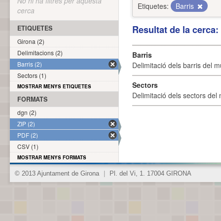
No hi ha filtres per aquesta
Etiquetes:
Barris
cerca
Resultat de la cerca
ETIQUETES
Girona (2)
Delimitacions (2)
Barris
Barris (2)
Delimitació dels barris del mu
Sectors (1)
Sectors
MOSTRAR MENYS ETIQUETES
Delimitació dels sectors del 
FORMATS
dgn (2)
ZIP (2)
PDF (2)
CSV (1)
MOSTRAR MENYS FORMATS
© 2013 Ajuntament de Girona
|
Pl. del Vi, 1. 17004 GIRONA