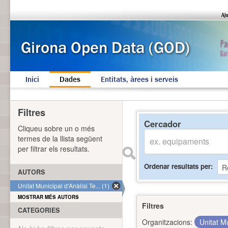
Inici
Dades
Entitats, àrees i serveis
Filtres
Cercador
Cliqueu sobre un o més
termes de la llista següent
per filtrar els resultats.
Ordenar resultats per
AUTORS
Unitat Municipal d'Anàlisi Te... (1)
MOSTRAR MÉS AUTORS
Filtres
CATEGORIES
Organitzacions:
Unitat Mu