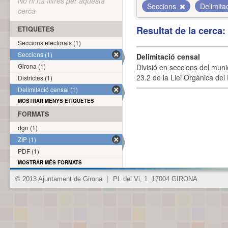
No hi ha filtres per aquesta
Seccions
Delimita
cerca
Resultat de la cerca
ETIQUETES
Seccions electorals (1)
Seccions (1)
Delimitació censal
Girona (1)
Divisió en seccions del muni
23.2 de la Llei Orgànica del
Districtes (1)
Delimitació censal (1)
MOSTRAR MENYS ETIQUETES
FORMATS
dgn (1)
ZIP (1)
PDF (1)
MOSTRAR MÉS FORMATS
© 2013 Ajuntament de Girona
|
Pl. del Vi, 1. 17004 GIRONA