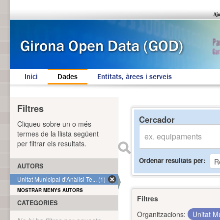
Inici
Dades
Entitats, àrees i serveis
Filtres
Cercador
Cliqueu sobre un o més
termes de la llista següent
per filtrar els resultats.
Ordenar resultats per
AUTORS
Unitat Municipal d'Anàlisi Te... (1)
MOSTRAR MENYS AUTORS
Filtres
CATEGORIES
Organitzacions:
Unitat Mu