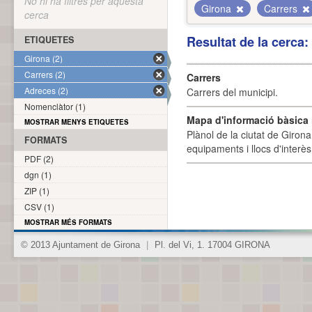
No hi ha filtres per aquesta
Girona
Carrers
cerca
Resultat de la cerca
ETIQUETES
Girona (2)
Carrers (2)
Carrers
Adreces (2)
Carrers del municipi.
Nomenclàtor (1)
Mapa d'informació bàsica i
MOSTRAR MENYS ETIQUETES
Plànol de la ciutat de Girona
FORMATS
equipaments i llocs d'interès 
PDF (2)
dgn (1)
ZIP (1)
CSV (1)
MOSTRAR MÉS FORMATS
© 2013 Ajuntament de Girona
|
Pl. del Vi, 1. 17004 GIRONA