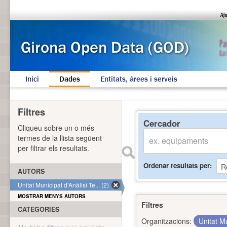
Inici
Dades
Entitats, àrees i serveis
Filtres
Cercador
Cliqueu sobre un o més
termes de la llista següent
per filtrar els resultats.
Ordenar resultats per
AUTORS
Unitat Municipal d'Anàlisi Te... (2)
MOSTRAR MENYS AUTORS
Filtres
CATEGORIES
Organitzacions:
Unitat Mu