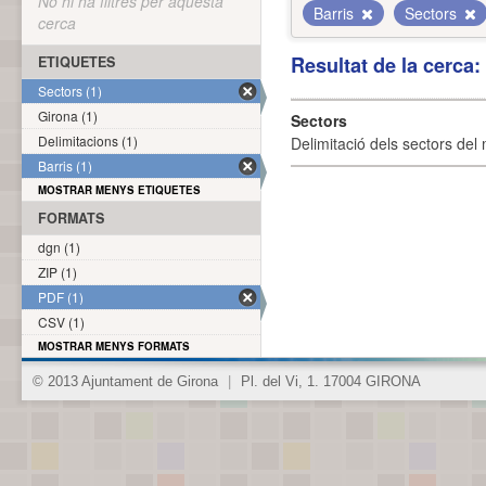
No hi ha filtres per aquesta
Barris
Sectors
cerca
Resultat de la cerca
ETIQUETES
Sectors (1)
Girona (1)
Sectors
Delimitacions (1)
Delimitació dels sectors del 
Barris (1)
MOSTRAR MENYS ETIQUETES
FORMATS
dgn (1)
ZIP (1)
PDF (1)
CSV (1)
MOSTRAR MENYS FORMATS
© 2013 Ajuntament de Girona
|
Pl. del Vi, 1. 17004 GIRONA