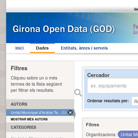
Inici
Dades
Entitats, àrees i serveis
Filtres
Cercador
Cliqueu sobre un o més
termes de la llista següent
per filtrar els resultats.
Ordenar resultats per
AUTORS
Unitat Municipal d'Anàlisi Te... (1)
MOSTRAR MÉS AUTORS
Filtres
CATEGORIES
Organitzacions:
Unitat Mu