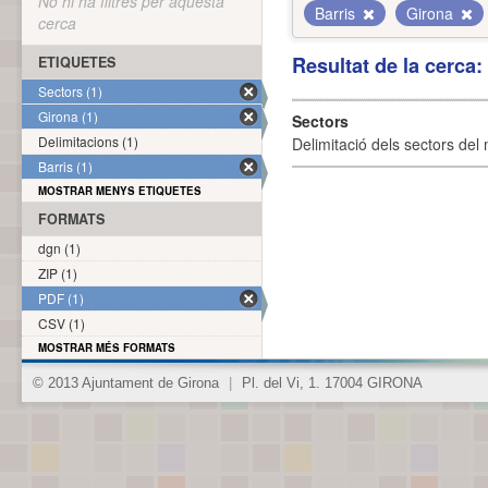
No hi ha filtres per aquesta
Barris
Girona
cerca
Resultat de la cerca
ETIQUETES
Sectors (1)
Girona (1)
Sectors
Delimitacions (1)
Delimitació dels sectors del 
Barris (1)
MOSTRAR MENYS ETIQUETES
FORMATS
dgn (1)
ZIP (1)
PDF (1)
CSV (1)
MOSTRAR MÉS FORMATS
© 2013 Ajuntament de Girona
|
Pl. del Vi, 1. 17004 GIRONA