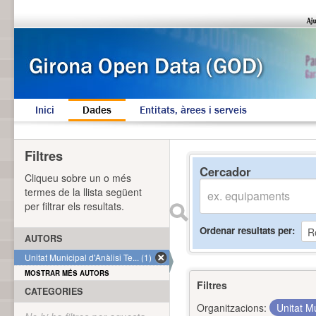
Inici
Dades
Entitats, àrees i serveis
Filtres
Cercador
Cliqueu sobre un o més
termes de la llista següent
per filtrar els resultats.
Ordenar resultats per
AUTORS
Unitat Municipal d'Anàlisi Te... (1)
MOSTRAR MÉS AUTORS
Filtres
CATEGORIES
Organitzacions:
Unitat Mu